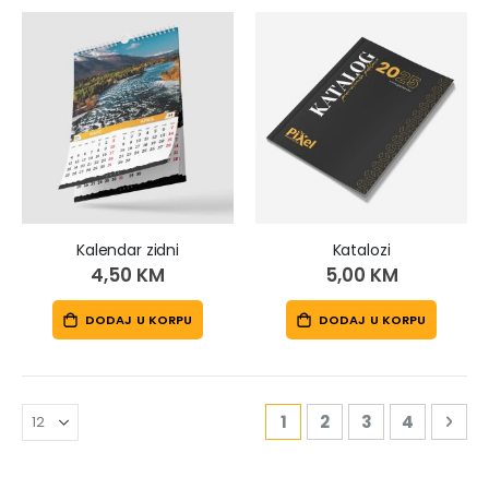
Kalendar zidni
Katalozi
4,50 KM
5,00 KM
DODAJ U KORPU
DODAJ U KORPU
Page
You're currently readi
Page
Page
Page
Pag
Sle
1
2
3
4