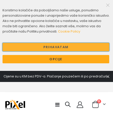
Koristimo kolačiće da poboljšamo naše usluge, ponudimo
personalizovane ponude i unaprijedimo vaše korisničko iskustvo.
Ako ne prihvatite opcione kolačiće u nastavku, vaše iskustvo
može biti ograničeno. Ako želite saznati više, molimo vas da
pročitate našu Politiku privatnosti.
Cookie Policy
PRIHAVATAM
OPCIJE
Cijene su u KM bez PDV-a. Plaćanje pouzećem ili po predračunu.
Zahvalnice i diplome
Jelovnici
1,00 KM
4,00 KM
items
0
Toggle
Etikete i naljepnice premium
Kalendar stoni
Cart
Nav