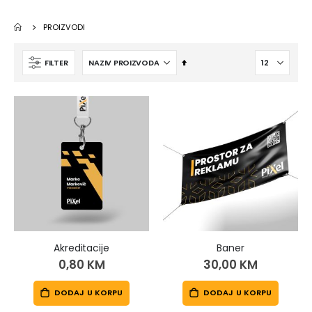
0,10 KM
3,50 KM
PROIZVODI
Podmetači za jelo
Blokovi za pisanje
Postavi
FILTER
0,30 KM
2,00 KM
opadajući
smer
Akreditacije
Baner
0,80 KM
30,00 KM
DODAJ U KORPU
DODAJ U KORPU