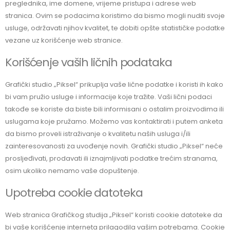
preglednika, ime domene, vrijeme pristupa i adrese web
stranica. Ovim se podacima koristimo da bismo mogli nuditi svoje
usluge, održavati njihov kvalitet, te dobiti opšte statističke podatke
vezane uz korišćenje web stranice.
Korišćenje vaših ličnih podataka
Grafički studio „Piksel“ prikuplja vaše lične podatke i koristi ih kako
bi vam pružio usluge i informacije koje tražite. Vaši lični podaci
takođe se koriste da biste bili informisani o ostalim proizvodima ili
uslugama koje pružamo. Možemo vas kontaktirati i putem anketa
da bismo proveli istraživanje o kvalitetu naših usluga i/ili
zainteresovanosti za uvođenje novih. Grafički studio „Piksel“ neće
prosljeđivati, prodavati ili iznajmljivati podatke trećim stranama,
osim ukoliko nemamo vaše dopuštenje.
Upotreba cookie datoteka
Web stranica Grafičkog studija „Piksel“ koristi cookie datoteke da
bi vaše korišćenje interneta prilagodila vašim potrebama. Cookie