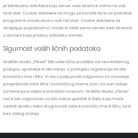
je tekstualna datoteka koju server web stranice snima na vaš
tvrdi disk. Cookie datoteke ne mogu se koristiti da bi se pokretali
programi ili unosili virusi u vaš računar. Cookie datoteke se
dodjeljuju pojedinačno i može ih čitati samo server web stranice
u domeni koja je takvu datoteku snimila.
Sigurnost vaših ličnih podataka
Grafički studio „Piksel“ štiti vaše lične podatke od neovlaštenog
pristupa, upotrebe ili otkrivanja. U postupku registracije birate
korisničko ime i šifru. Vi ste u potpunosti odgovorni za očuvanje
povjerljivosti vaše šifre i korisničkog imena, kao i za sve radnje
izvršene pod vašim korisničkim imenom. Grafički studio „Piksel“
neće biti odgovoran za bilo kakav gubitak ili štetu koja može
nastati ukoliko neko drugi koristi vaše korisničko ime ili šifru, sa ili
bez vašeg znanja.