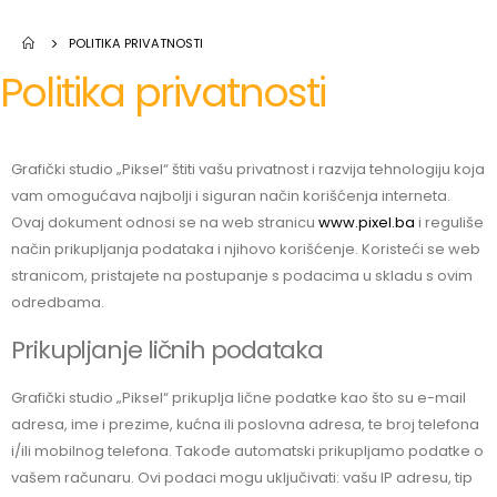
POLITIKA PRIVATNOSTI
Politika privatnosti
Grafički studio „Piksel“ štiti vašu privatnost i razvija tehnologiju koja
vam omogućava najbolji i siguran način korišćenja interneta.
Ovaj dokument odnosi se na web stranicu
www.pixel.ba
i reguliše
način prikupljanja podataka i njihovo korišćenje. Koristeći se web
stranicom, pristajete na postupanje s podacima u skladu s ovim
odredbama.
Prikupljanje ličnih podataka
Grafički studio „Piksel“ prikuplja lične podatke kao što su e-mail
adresa, ime i prezime, kućna ili poslovna adresa, te broj telefona
i/ili mobilnog telefona. Takođe automatski prikupljamo podatke o
vašem računaru. Ovi podaci mogu uključivati: vašu IP adresu, tip