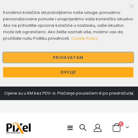
Koristimo kolačiće da poboljšamo naše usluge, ponudimo
personalizovane ponude i unaprijedimo vaše korisničko iskustvo.
Ako ne prihvatite opcione kolačiće u nastavku, vaše iskustvo
može biti ograničeno. Ako želite saznati više, molimo vas da
pročitate našu Politiku privatnosti.
Cookie Policy
PRIHAVATAM
OPCIJE
Cijene su u KM bez PDV-a. Plaćanje pouzećem ili po predračunu.
items
0
Toggle
Cart
Nav