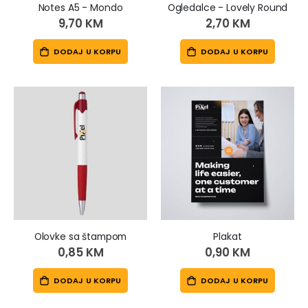
Notes A5 - Mondo
Ogledalce - Lovely Round
9,70 KM
2,70 KM
DODAJ U KORPU
DODAJ U KORPU
Olovke sa štampom
Plakat
0,85 KM
0,90 KM
DODAJ U KORPU
DODAJ U KORPU