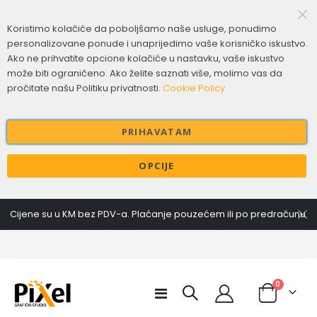
Koristimo kolačiće da poboljšamo naše usluge, ponudimo
personalizovane ponude i unaprijedimo vaše korisničko iskustvo.
Ako ne prihvatite opcione kolačiće u nastavku, vaše iskustvo
može biti ograničeno. Ako želite saznati više, molimo vas da
pročitate našu Politiku privatnosti.
Cookie Policy
PRIHAVATAM
OPCIJE
Cijene su u KM bez PDV-a. Plaćanje pouzećem ili po predračunu.
Baner
Roll up baner
30,00 KM
110,00 KM
items
0
Toggle
Metalna hemijska olovka - Titanium
Stalci stoni
Cart
Nav