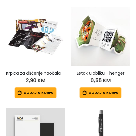
Krpica za čišćenje naočala i ekrana
Letak u obliku - henger
2,90 KM
0,55 KM
DODAJ U KORPU
DODAJ U KORPU