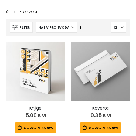
1,20 KM
0,80 KM
PROIZVODI
Blokovi za pisanje
Podmetači za jelo
Postavi
FILTER
2,00 KM
0,30 KM
opadajući
smer
Knjige
Koverta
5,00 KM
0,35 KM
DODAJ U KORPU
DODAJ U KORPU