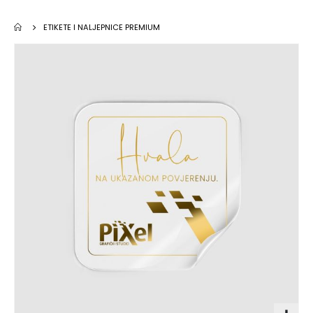
ETIKETE I NALJEPNICE PREMIUM
Skip
to
the
end
of
the
images
gallery