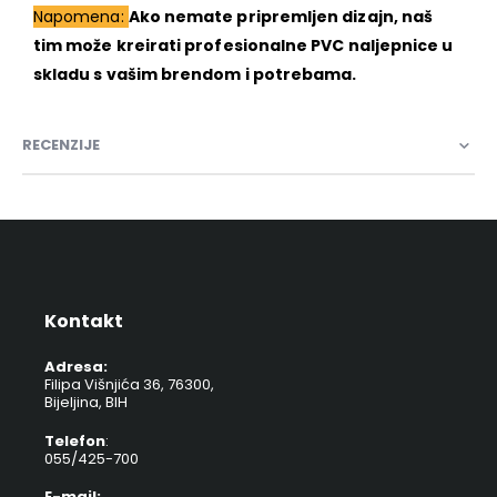
Napomena:
Ako nemate pripremljen dizajn, naš
tim može kreirati profesionalne PVC naljepnice u
skladu s vašim brendom i potrebama.
RECENZIJE
Kontakt
Adresa:
Filipa Višnjića 36, 76300,
Bijeljina, BIH
Telefon
:
055/425-700
E-mail: