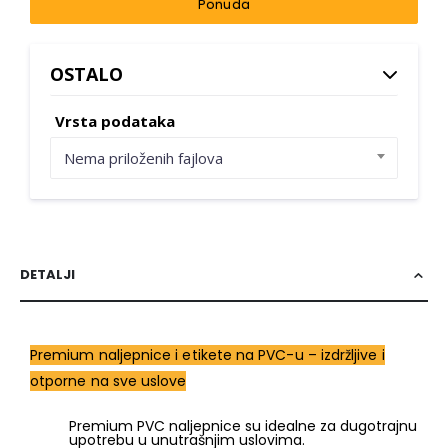
Ponuda
OSTALO
Vrsta podataka
Nema priloženih fajlova
DETALJI
Premium naljepnice i etikete na PVC-u – izdržljive i
otporne na sve uslove
Premium PVC naljepnice su idealne za dugotrajnu
upotrebu u unutrašnjim uslovima.