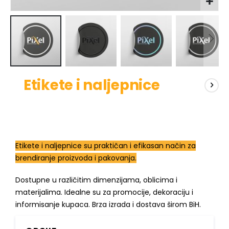
Skip
Etikete i naljepnice
to
the
beginning
of
the
images
Etikete i naljepnice su praktičan i efikasan način za
gallery
brendiranje proizvoda i pakovanja.
Dostupne u različitim dimenzijama, oblicima i
materijalima. Idealne su za promocije, dekoraciju i
informisanje kupaca. Brza izrada i dostava širom BiH.