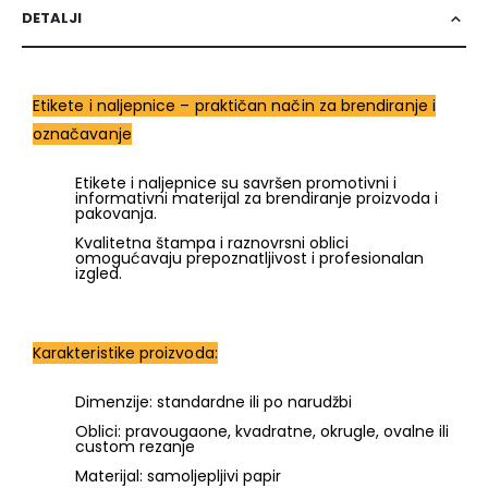
DETALJI
Etikete i naljepnice – praktičan način za brendiranje i
označavanje
Etikete i naljepnice su savršen promotivni i
informativni materijal za brendiranje proizvoda i
pakovanja.
Kvalitetna štampa i raznovrsni oblici
omogućavaju prepoznatljivost i profesionalan
izgled.
Karakteristike proizvoda:
Dimenzije: standardne ili po narudžbi
Oblici: pravougaone, kvadratne, okrugle, ovalne ili
custom rezanje
Materijal: samoljepljivi papir