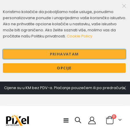
Koristimo kolačiće da poboljšamo naše usluge, ponudimo
personalizovane ponude i unaprijedimo vaše korisničko iskustvo.
Ako ne prihvatite opcione kolačiće u nastavku, vaše iskustvo
može biti ograničeno. Ako želite saznati više, molimo vas da
pročitate našu Politiku privatnosti.
Cookie Policy
PRIHAVATAM
OPCIJE
Cijene su u KM bez PDV-a. Plaćanje pouzećem ili po predračunu.
items
0
Toggle
Cart
Nav