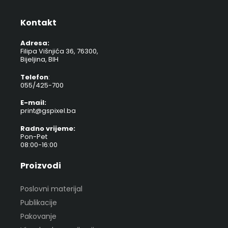
Kontakt
Adresa:
Filipa Višnjića 36, 76300,
Bijeljina, BIH
Telefon
:
055/425-700
E-mail:
print@gspixel.ba
Radno vrijeme:
Pon-Pet
08:00-16:00
Proizvodi
Poslovni materijal
Publikacije
Pakovanje