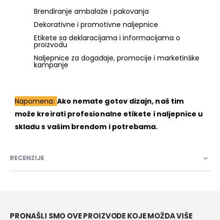
Brendiranje ambalaže i pakovanja
Dekorativne i promotivne naljepnice
Etikete sa deklaracijama i informacijama o
proizvodu
Naljepnice za događaje, promocije i marketinške
kampanje
Napomena:
Ako nemate gotov dizajn, naš tim
može kreirati profesionalne etikete i naljepnice u
skladu s vašim brendom i potrebama.
RECENZIJE
PRONAŠLI SMO OVE PROIZVODE KOJE MOŽDA VIŠE