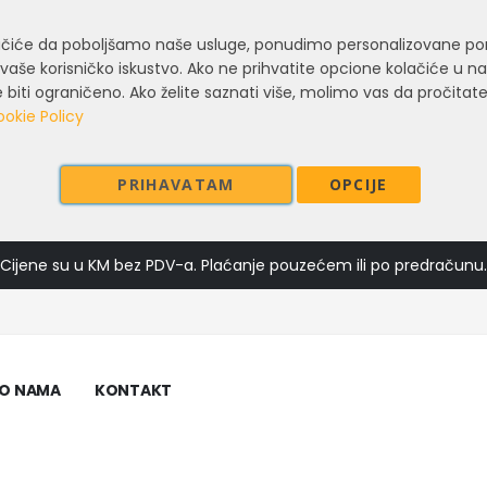
lačiće da poboljšamo naše usluge, ponudimo personalizovane po
vaše korisničko iskustvo. Ako ne prihvatite opcione kolačiće u n
biti ograničeno. Ako želite saznati više, molimo vas da pročitate
okie Policy
PRIHAVATAM
OPCIJE
Cijene su u KM bez PDV-a. Plaćanje pouzećem ili po predračunu.
O NAMA
KONTAKT