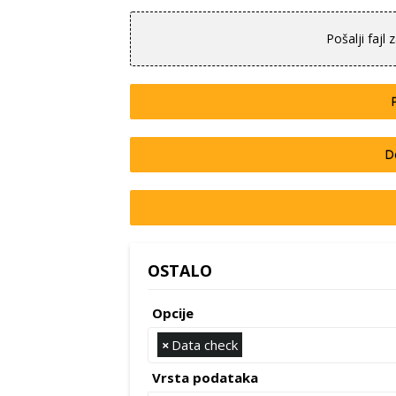
Pošalji faj
D
OSTALO
Opcije
×
Data check
Vrsta podataka