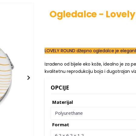
Ogledalce - Lovel
LOVELY ROUND džepno ogledalce je elegantan
Izrađeno od bijele eko kože, idealno je za 
kvalitetnu reprodukciju boja i dugotrajan v
OPCIJE
Materijal
Polyurethane
Format
6.2 x 6.2 x 1.2