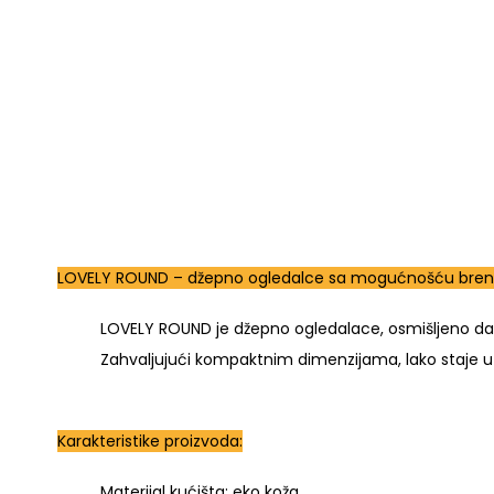
LOVELY ROUND – džepno ogledalce sa mogućnošću bren
LOVELY ROUND je džepno ogledalace, osmišljeno da sp
Zahvaljujući kompaktnim dimenzijama, lako staje u 
Karakteristike proizvoda:
Materijal kućišta: eko koža