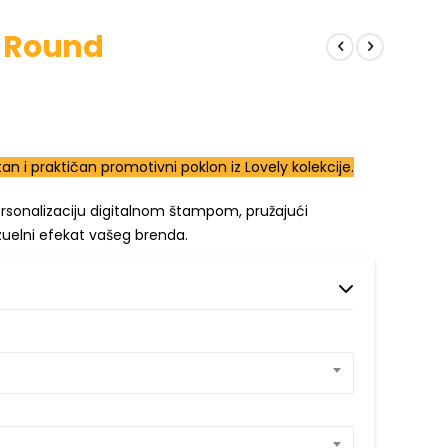
y Round
 i praktičan promotivni poklon iz Lovely kolekcije.
personalizaciju digitalnom štampom, pružajući
izuelni efekat vašeg brenda.