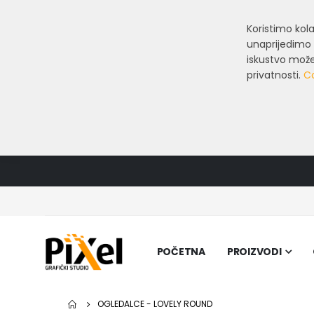
Koristimo ko
unaprijedimo 
iskustvo može 
privatnosti.
Co
POČETNA
PROIZVODI
OGLEDALCE - LOVELY ROUND