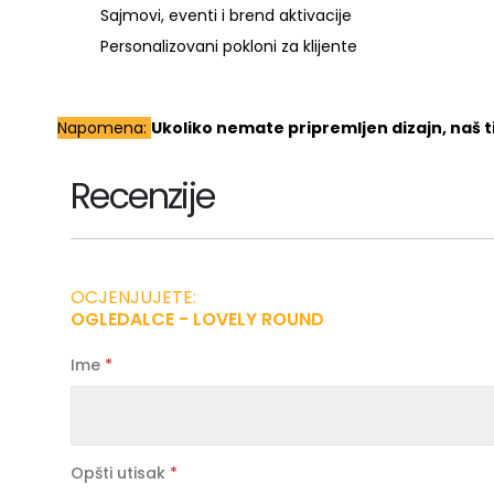
Sajmovi, eventi i brend aktivacije
Personalizovani pokloni za klijente
Napomena:
Ukoliko nemate pripremljen dizajn, naš 
Recenzije
OCJENJUJETE:
OGLEDALCE - LOVELY ROUND
Ime
Opšti utisak