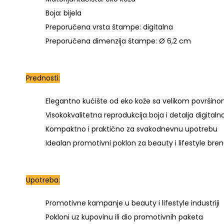
Boja: bijela
Preporučena vrsta štampe: digitalna
Preporučena dimenzija štampe: Ø 6,2 cm
Prednosti:
Elegantno kućište od eko kože sa velikom površino
Visokokvalitetna reprodukcija boja i detalja digit
Kompaktno i praktično za svakodnevnu upotrebu
Idealan promotivni poklon za beauty i lifestyle bre
Upotreba:
Promotivne kampanje u beauty i lifestyle industriji
Pokloni uz kupovinu ili dio promotivnih paketa