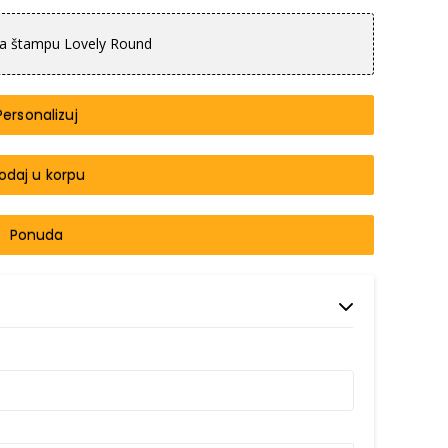
l za štampu Lovely Round
Personalizuj
odaj u korpu
Ponuda