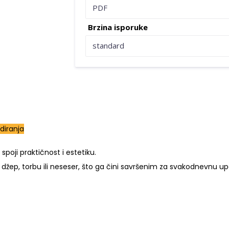
PDF
Brzina isporuke
standard
diranja
oji praktičnost i estetiku.
džep, torbu ili neseser, što ga čini savršenim za svakodnevnu up