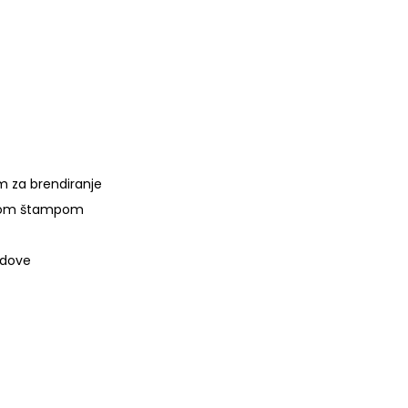
m za brendiranje
alnom štampom
ndove