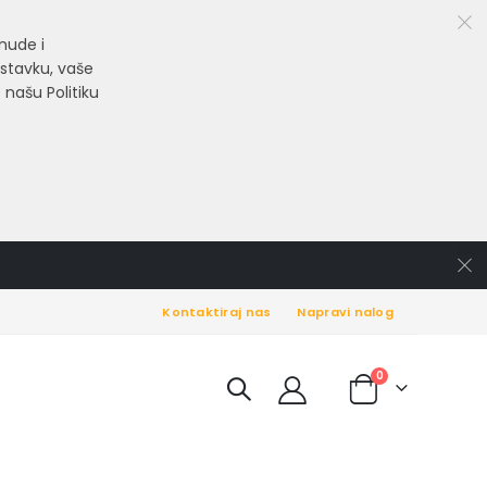
nude i
astavku, vaše
 našu Politiku
Kontaktiraj nas
Napravi nalog
items
0
Cart