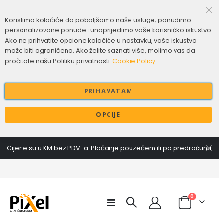
Koristimo kolačiće da poboljšamo naše usluge, ponudimo
personalizovane ponude i unaprijedimo vaše korisničko iskustvo.
Ako ne prihvatite opcione kolačiće u nastavku, vaše iskustvo
može biti ograničeno. Ako želite saznati više, molimo vas da
pročitate našu Politiku privatnosti.
Cookie Policy
PRIHAVATAM
OPCIJE
Cijene su u KM bez PDV-a. Plaćanje pouzećem ili po predračunu.
items
0
Toggle
Cart
Nav