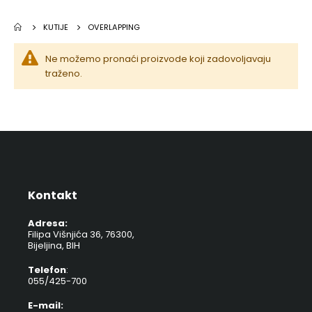
KUTIJE
OVERLAPPING
Ne možemo pronaći proizvode koji zadovoljavaju
traženo.
Kontakt
Adresa:
Filipa Višnjića 36, 76300,
Bijeljina, BIH
Telefon
:
055/425-700
E-mail: