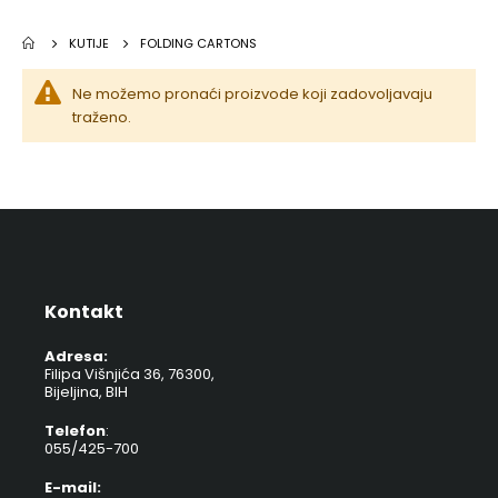
KUTIJE
FOLDING CARTONS
Ne možemo pronaći proizvode koji zadovoljavaju
traženo.
Kontakt
Adresa:
Filipa Višnjića 36, 76300,
Bijeljina, BIH
Telefon
:
055/425-700
E-mail: