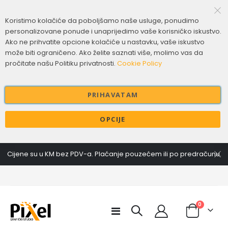
Koristimo kolačiće da poboljšamo naše usluge, ponudimo
personalizovane ponude i unaprijedimo vaše korisničko iskustvo.
Ako ne prihvatite opcione kolačiće u nastavku, vaše iskustvo
može biti ograničeno. Ako želite saznati više, molimo vas da
pročitate našu Politiku privatnosti.
Cookie Policy
PRIHAVATAM
OPCIJE
Cijene su u KM bez PDV-a. Plaćanje pouzećem ili po predračunu.
items
0
Toggle
Cart
Nav