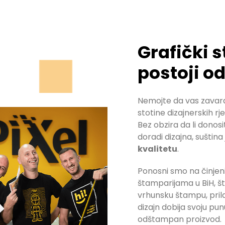
Grafički 
postoji o
Nemojte da vas zavara
stotine dizajnerskih r
Bez obzira da li donos
doradi dizajna, suština
kvalitetu
.
Ponosni smo na činjen
štamparijama u BiH, š
vrhunsku štampu, pri
dizajn dobija svoju pu
odštampan proizvod.