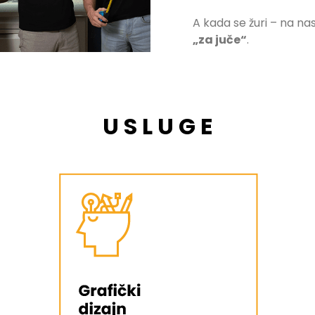
A kada se žuri – na na
„za juče“
.
U S L U G E