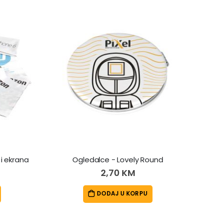
 i ekrana
Ogledalce - Lovely Round
2,70 KM
DODAJ U KORPU