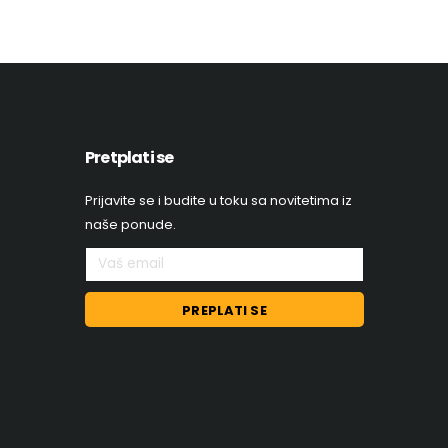
Pretplati se
Prijavite se i budite u toku sa novitetima iz
naše ponude.
PREPLATI SE