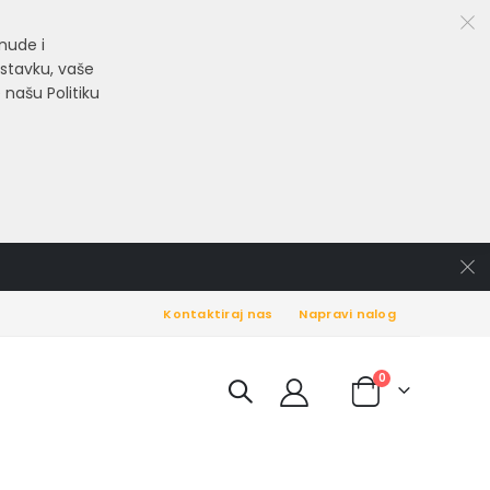
nude i
astavku, vaše
 našu Politiku
Kontaktiraj nas
Napravi nalog
items
0
Cart