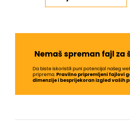
Nemaš spreman fajl za
Da biste iskoristili puni potencijal našeg w
priprema.
Pravilno pripremljeni fajlovi
dimenzije i besprijekoran izgled vaših 