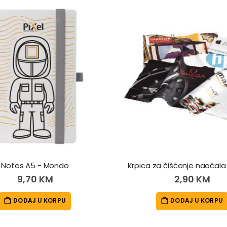
Notes A5 - Mondo
Krpica za čišćenje naočala
9,70 KM
2,90 KM
DODAJ U KORPU
DODAJ U KORPU