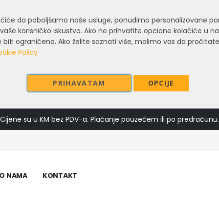
lačiće da poboljšamo naše usluge, ponudimo personalizovane po
vaše korisničko iskustvo. Ako ne prihvatite opcione kolačiće u n
biti ograničeno. Ako želite saznati više, molimo vas da pročitate
okie Policy
PRIHAVATAM
OPCIJE
Cijene su u KM bez PDV-a. Plaćanje pouzećem ili po predračunu.
O NAMA
KONTAKT