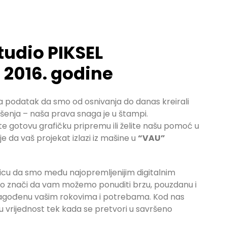
studio PIKSEL
d 2016. godine
 podatak da smo od osnivanja do danas kreirali
ješenja – naša prava snaga je u štampi.
ite gotovu grafičku pripremu ili želite našu pomoć u
 je da vaš projekat izlazi iz mašine u
“VAU”
icu da smo među najopremljenijim digitalnim
to znači da vam možemo ponuditi brzu, pouzdanu i
lagođenu vašim rokovima i potrebama. Kod nas
nu vrijednost tek kada se pretvori u savršeno