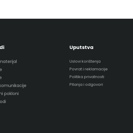
di
Uputstva
materijal
Uslovi korištenja
Povrat i reklamacije
je
Politika privatnosti
e
Pitanja i odgovori
 komunikacije
i pokloni
vodi