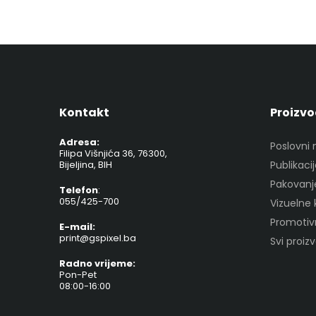
Kontakt
Proizvo
Adresa:
Poslovni 
Filipa Višnjića 36, 76300,
Bijeljina, BIH
Publikaci
Pakovanj
Telefon
:
055/425-700
Vizuelne
Promotivn
E-mail:
print@gspixel.ba
Svi proiz
Radno vrijeme:
Pon-Pet
08:00-16:00