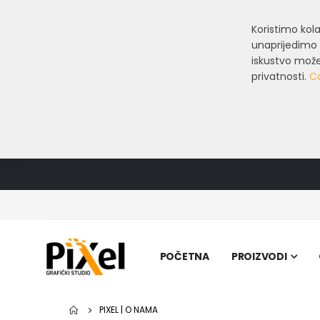
Koristimo ko
unaprijedimo 
iskustvo može 
privatnosti.
Co
POČETNA
PROIZVODI
PIXEL | O NAMA