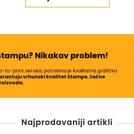
 štampu? Nikakav problem!
eb-to-print servisa, potrebna je kvalitetna grafička
 garantuju vrhunski kvalitet štampe, tačne
proizvoda.
Najprodavaniji artikli